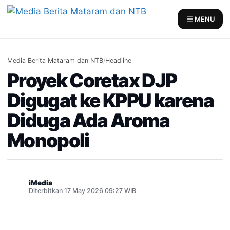
Skip
to
MENU
content
Media Berita Mataram dan NTB
/
Headline
Proyek Coretax DJP
Digugat ke KPPU karena
Diduga Ada Aroma
Monopoli
iMedia
Diterbitkan 17 May 2026 09:27 WIB